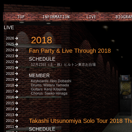
LIVE
2018
2026
2025
Fan Party & Live Through 2018
2024
2023
SCHEDULE
2022
12月23日（土・祝）ヒルトン東京お台場
2021
2020
MEMBER
2019
Keyboards: Akio Dobashi
Drums: Wataru Yamada
2018
Guitars: Kenji Kitajima
2017
Chorus: Saeko Hinaga
2016
2015
2014
2013
Takashi Utsunomiya Solo Tour 2018 Tha
2012
2011
SCHEDULE