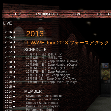
LIVE
2013
2026
2025
U_WAVE Tour 2013 フォースアタック
2024
2023
SCHEDULE
2022
10月11日（金）赤坂BLITZ
2021
10月12日（土）赤坂BLITZ
10月19日（土）Zepp Namba（Osaka）
2020
10月20日（日）Zepp Namba（Osaka）
2019
10月26日（土）広島クラブクアトロ
10月27日（日）Zepp Fukuoka
2018
11月3日（日・祝）Zepp Nagoya
2017
11月9日（土） Zepp Diver City Tokyo
2016
11月10日（日）Zepp Diver City Tokyo
2015
MEMBER
2014
Keyboards：Akio Dobashi
2013
Guitars：Yoshio Nomura
2012
Chorus：Saeko Hinaga
Drums：Kaori Kobayashi
2011
Performance：Eddie