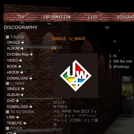
DISCOGRAPHY
宇都宮隆
SINGLE - U_WAVE
SINGLE
AI
ALBUM
DVD/Blu-Ray
AI
VIDEO
Still the one
BOOK
4Feelings
eBOOK
DOWNLOAD
U_WAVE
SINGLE
ALBUM
DVD
2013.9
DOWNLOAD
M-TRES
※U_WAVE Tour 2013 フォ
TM NETWORK
ースアタック ツアーパン
LINK
フレット（CD付）として発
TRIBUTE
売
OTHER
CD