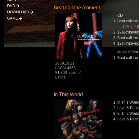
DVD
Beat call the moment
DOWNLOAD
CD
GAME
Beat call th
（ドラマ「俺
12個のkeyno
Beat call th
12個のkeyno
Music Video
Beat call th
2009.10.21
LACM-4663
¥1,800（tax in）
Lantis
In This World
In This Worl
Love & Pea
In This Worl
Love & Pea