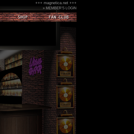
+++ magnetica.net +++
» MEMBER'S LOGIN