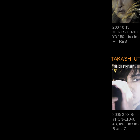
2007.6.13
MTRES-C0701
¥3,150（tax in
M-TRES
TAKASHI UT
2005.3.23 Rele
YRCN-11046
¥3,060（tax in
R and C