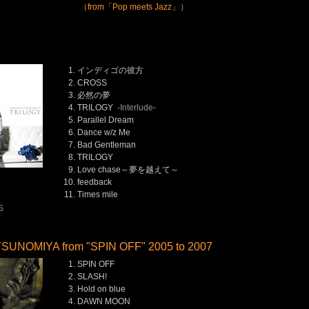
（from「Pop meets Jazz」）
インディゴの彼方
CROSS
必然の夢
TRILOGY
-Interlude-
Parallel Dream
Dance w/z Me
Bad Gentleman
TRILOGY
Love chase～夢を越えて～
feedback
Times mile
）
S
SUNOMIYA from "SPIN OFF" 2005 to 2007
SPIN OFF
SLASH!
Hold on blue
DAWN MOON