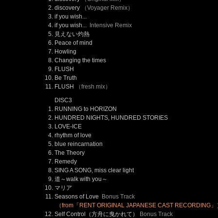
discovery
（Voyager Remix）
if you wish...
if you wish...
Intensive Remix
見えない灼熱
Peace of mind
Howling
Changing the times
FLUSH
Be Truth
FLUSH
（fresh mix）
DISC3
RUNNING to HORIZON
HUNDRED NIGHTS, HUNDRED STORIES
LOVE-ICE
rhythm of love
blue reincarnation
The Theory
Remedy
SING A SONG, miss clear light
道～walk with you～
マリア
Seasons of Love
Bonus Track
（from「RENT ORIGINAL JAPANESE CAST RECORDING
Self Control（方舟に曳かれて）
Bonus Track