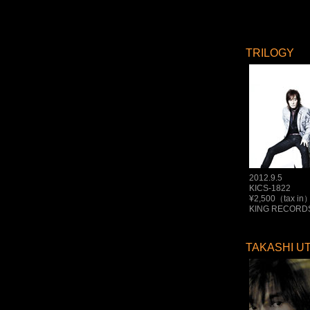
TRILOGY
2012.9.5
KICS-1822
¥2,500（tax in
KING RECORD
TAKASHI UT