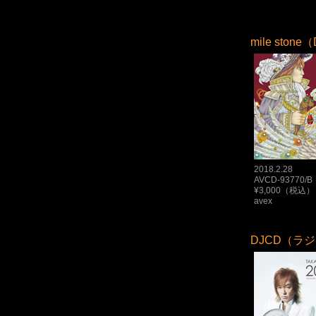
mile ston
2018.2.28
AVCD-93770/B
¥3,000（税込）
avex
DJCD（ラジ