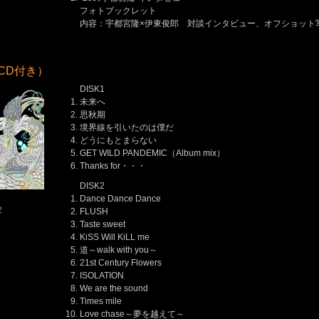
フォトブックレット
内容：宇都宮隆×伊東俊郎 対談インタビュー、オフショット
e（CD付き）
DISK1
未来へ
思秋期
境界線を引いたのは僕だ
どうにもとまらない
GET WILD PANDEMIC（Album mix）
Thanks for・・・
DISK2
Dance Dance Dance
2
FLUSH
Taste sweet
KiSS Will KiLL me
道～walk with you～
21st Century Flowers
ISOLATION
We are the sound
Times mile
Love chase～夢を越えて～