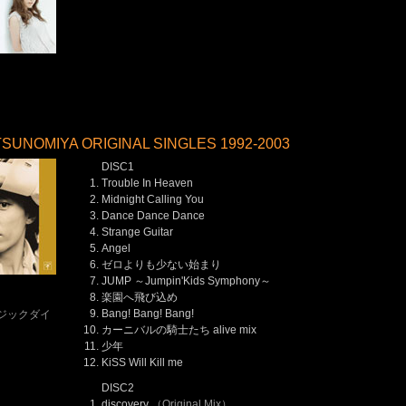
）
SUNOMIYA ORIGINAL SINGLES 1992-2003
DISC1
Trouble In Heaven
Midnight Calling You
Dance Dance Dance
Strange Guitar
Angel
ゼロよりも少ない始まり
JUMP ～Jumpin'Kids Symphony～
楽園へ飛び込め
）
Bang! Bang! Bang!
ジックダイ
カーニバルの騎士たち alive mix
少年
KiSS Will Kill me
DISC2
discovery
（Original Mix）