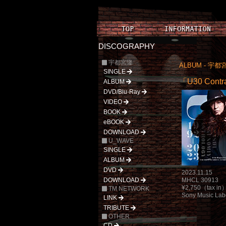
DISCOGRAPHY
宇都宮隆
ALBUM - 宇都
SINGLE
「U30 Contr
ALBUM
DVD/Blu-Ray
VIDEO
BOOK
eBOOK
DOWNLOAD
U_WAVE
SINGLE
ALBUM
DVD
2023.11.15
DOWNLOAD
MHCL 30913
¥2,750（tax in
TM NETWORK
Sony Music Labe
LINK
TRIBUTE
OTHER
CD