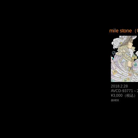
mile ston
2018.2.28
AVCD-93771～
¥3,000（税込）
avex