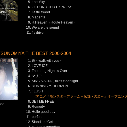
Lost Sky
GET ON YOUR EXPRESS
Taste sweet
Magenta
R.Heaven（Route Heaven）
We are the sound
fly drive
）
SUNOMIYA THE BEST 2000-2004
道～walk with you～
LOVE-ICE
The Long Night Is Over
マリア
SING A SONG, miss clear light
RUNNING to HORIZON
FLUSH
（アニメ「モンスターファーム～伝説への道～」オープニン
SET ME FREE
ase
Remedy
Hello good day
）
perfect
Stand up! Get up!