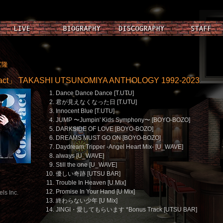
宮隆
act」 TAKASHI UTSUNOMIYA ANTHOLOGY 1992-2023
Dance Dance Dance [T.UTU]
君が見えなくなった日 [T.UTU]
Innocent Blue [T.UTU]
JUMP 〜Jumpin' Kids Symphony〜 [BOYO-BOZO]
DARKSIDE OF LOVE [BOYO-BOZO]
DREAMS MUST GO ON [BOYO-BOZO]
Daydream Tripper -Angel Heart Mix- [U_WAVE]
always [U_WAVE]
Still the one [U_WAVE]
優しい奇跡 [UTSU BAR]
Trouble In Heaven [U Mix]
）
Promise In Your Hand [U Mix]
ls Inc.
終わらない少年 [U Mix]
JINGI・愛してもらいます *Bonus Track [UTSU BAR]