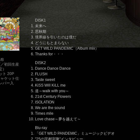
DISK1
未来へ
思秋期
境界線を引いたのは僕だ
どうにもとまらない
GET WILD PANDEMIC（Album mix）
Thanks for・・・
/B
DISK2
ップ／初回生産
Dance Dance Dance
定）
ト 20P
FLUSH
ジャケット仕
Taste sweet
ンバー入
KiSS Will KiLL me
道～walk with you～
）
21st Century Flowers
ISOLATION
We are the sound
Times mile
Love chase～夢を越えて～
Blu-ray
「GET WILD PANDEMIC」ミュージックビデオ
"25の宇都宮隆"インタビュー