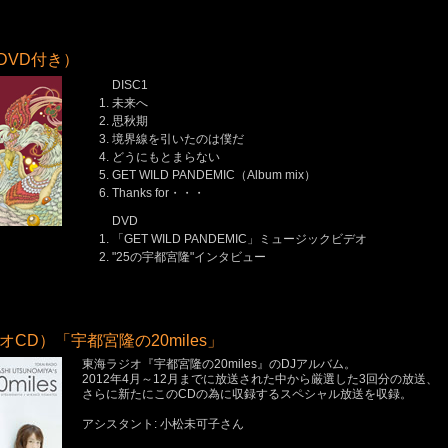
e（DVD付き）
DISC1
未来へ
思秋期
境界線を引いたのは僕だ
どうにもとまらない
GET WILD PANDEMIC（Album mix）
Thanks for・・・
DVD
「GET WILD PANDEMIC」ミュージックビデオ
"25の宇都宮隆"インタビュー
オCD）「宇都宮隆の20miles」
東海ラジオ『宇都宮隆の20miles』のDJアルバム。
2012年4月～12月までに放送された中から厳選した3回分の放送、
さらに新たにこのCDの為に収録するスペシャル放送を収録。
アシスタント: 小松未可子さん