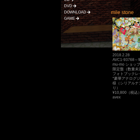
DVD
mile stone
DOWNLOAD
GAME
2018.2.28
AVC1-93768～9
mu-mo ショ
限定盤（数量未
フォトブックレッ
*豪華アナログ
様（シリアルナ
り）
¥10,800（税込
avex