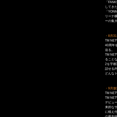
「FAN
してきた。
「YON
リーナ横
ーの集
・8月31
TM NETW
40周年
迫る。
TM N
ることな
2を宇都
話せる
どんなト
・9月放
TM NETW
TM N
デビュー
来的な
に植え付
の最先端