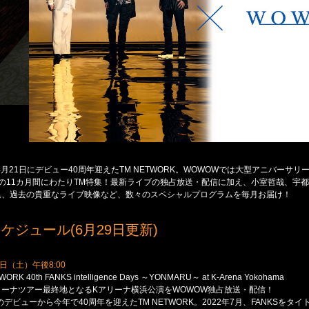
年4月21日にデビュー40周年迎えたTM NETWORK。WOWOWでは大型アニバーサリー
の11カ月間にわたりTM特集！最新ライブの独占放送・配信に加え、小室哲哉、宇
集、過去の貴重なライブ映像など、数々のスペシャルプログラムを毎月お届け！
ケジュール(6月29日更新)
7日（土）午後8:00
ORK 40th FANKS intelligence Days ～YONMARU～ at K-Arena Yokohama
リーナツアー最終地となるKアリーナ横浜公演をWOWOW独占放送・配信！
年のデビューから今年で40周年を迎えたTM NETWORK。2022年7月、FANKSを