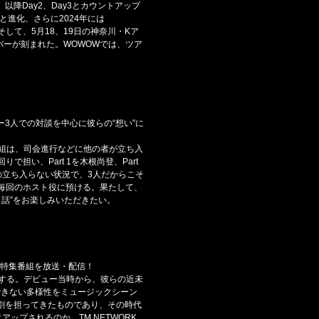
たれ、以降Day2、Day3とカウントアップ
トルへと進化、さらに2024年には
して、5月18、19日の神奈川・Kア
ンバーが刻まれた。WOWOWでは、ツア
ー3人での対談を中心に彼らの“想い”に
番組は、司会進行などに他の者が立ち入
い、Part 1を木根尚登、Part
者の立ち入らない状況で、3人だからこそ
毎回のホスト役に預ける。果たして、
 話”をお楽しみいただきたい。
オ特集番組を放送・配信！
信する。デビュー当時から、彼らの近未
できない多様性をミュージックシーン
役割を担ってきたものであり、その時代
ップされるのか。TM NETWORK