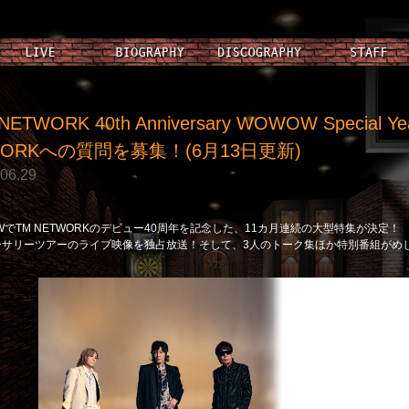
NETWORK 40th Anniversary WOWOW Specia
WORKへの質問を募集！(6月13日更新)
06.29
WでTM NETWORKのデビュー40周年を記念した、11カ月連続の大型特集が決定！
ーサリーツアーのライブ映像を独占放送！そして、3人のトーク集ほか特別番組がめ