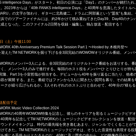
KS intelligence Days」がスタート。初日の公演には「Day1」のナンバーが銘打
2023年からは「40th FANKS intelligence Days」と40周年を意識したタイ
MARU」の文字が加わり、ギターに北島健二、ドラムに阿部薫という“盟友”も集結。そ
浜でのツアーファイナルには、約2年かけて積み重ねてきたDay39、Day40のナ
大成となった、このファイナル2日間を収録・編集し、独占放送・配信する！
日（土）午後11:00
ORK 40th Anniversary Premium Talk Session Part 1 〜Hosted by 木根尚登〜
を迎えたTM NETWORKを掘り下げる全3回完結のWOWOWオリジナル番組。メンバ
ETWORKのメンバー3人による、全3回完結のオリジナルトーク番組をお送りする。
く、メンバー3人のみで進行する。毎回のホスト役をメンバーひ とりひとりが持ち回りで担
宮隆、Part 3を小室哲哉が担当する。デビューから40年を振り返るに当たり、他
内容が展開 する。また、番組ではファンから3人に聞きたい質問を募り、その結果を
ークが繰り広げられるか。3人それぞれのホストぶりと合わせて、40年分の“積もる
送配信予定
ORK Music Video Collection 2024
ETWORKの40周年WOWOW特集を記念し、彼らのキャリアを彩るミュージックビデ
40周年を記念してTM NETWORKのミュージックビデオコレクションを放送・配
サウンドメイキングは、時代の最先端を突き進むあまり、ジャンル でくくることが
けてきた。TM NETWORKのミュージックビデオは、そうした音楽性を表現する
を感じる手掛 かりとなるものだ。40年に及ぶ歴史の中から、どの映像作品がピックア