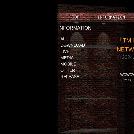
INFORMATION
ALL
「TM 
DOWNLOAD
NET
LIVE
2024.
MEDIA
MOBILE
OTHER
WOWO
RELEASE
アニバ