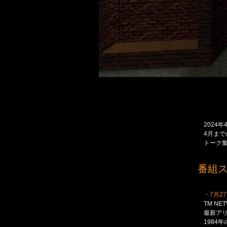
2024
4月まで
トーク
番組ス
・7月2
TM NETW
最新ア
1984