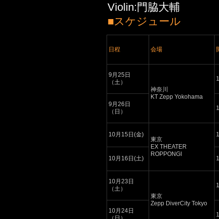
Violin:門脇大輔
■スケジュール
日程
会場
9月25日
1
（土）
神奈川
KT Zepp Yokohama
9月26日
1
（日）
10月15日(金)
1
東京
EX THEATER
ROPPONGI
10月16日(土)
1
10月23日
1
（土）
東京
Zepp DiverCity Tokyo
10月24日
1
（日）